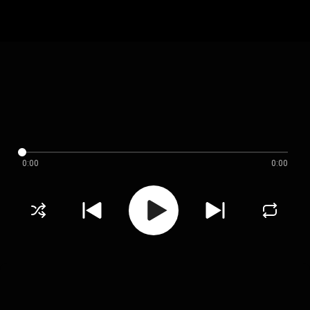
0:00
0:00