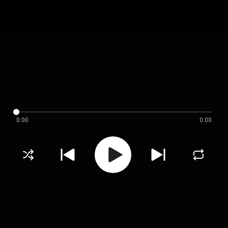
0:00
0:00