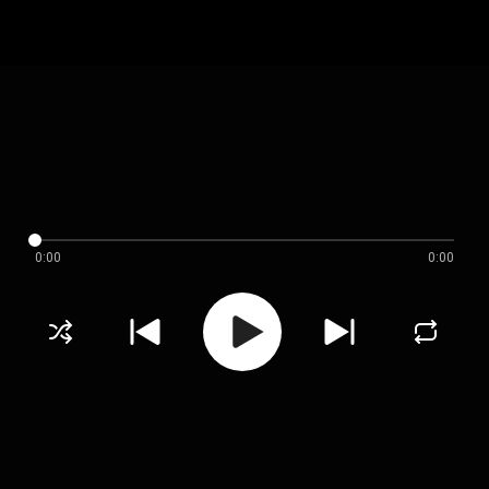
0:00
0:00