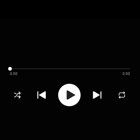
0:00
0:00