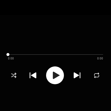
0:00
0:00