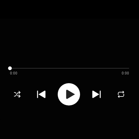
0:00
0:00