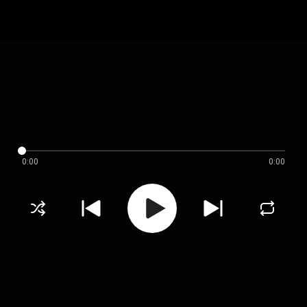
0:00
0:00