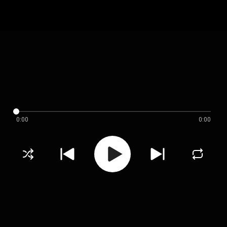
0:00
0:00