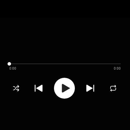
0:00
0:00