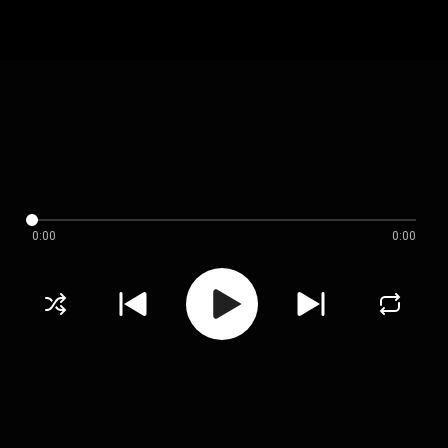
0:00
0:00