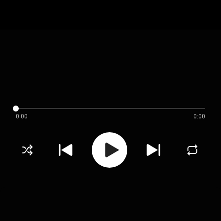
0:00
0:00