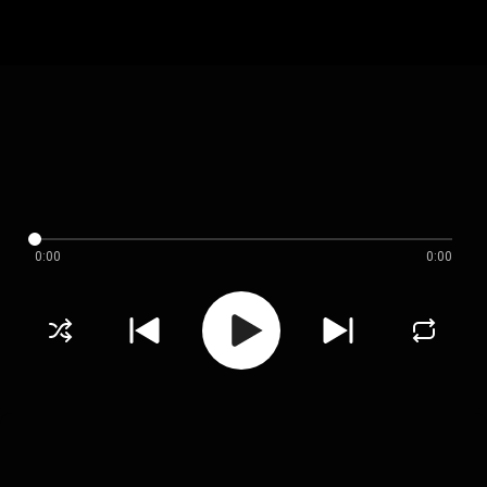
0:00
0:00