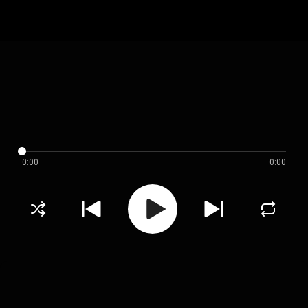
0:00
0:00