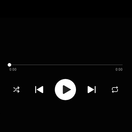
0:00
0:00