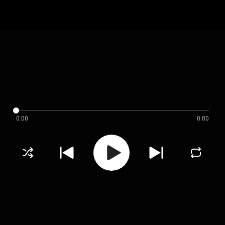
0:00
0:00