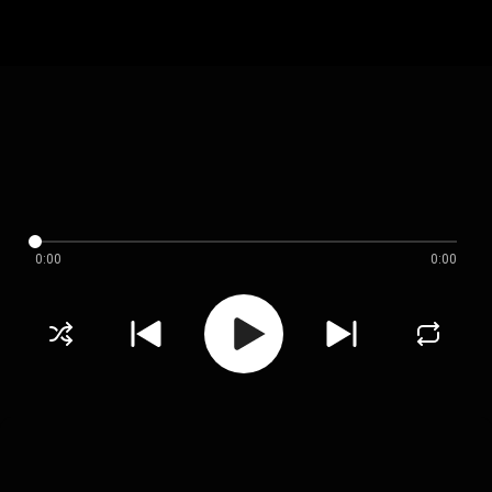
0:00
0:00