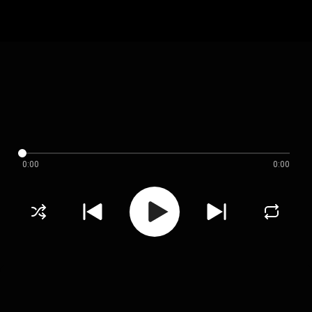
0:00
0:00