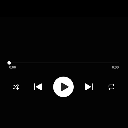
0:00
0:00