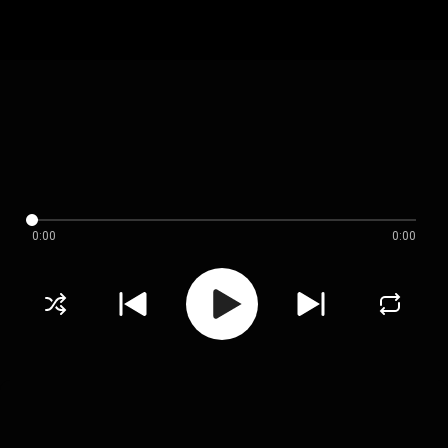
0:00
0:00