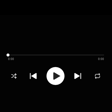
0:00
0:00