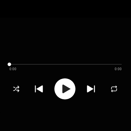
0:00
0:00