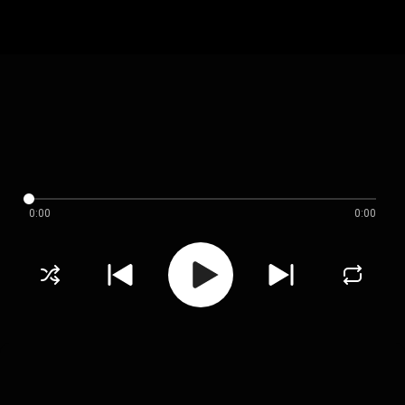
0:00
0:00