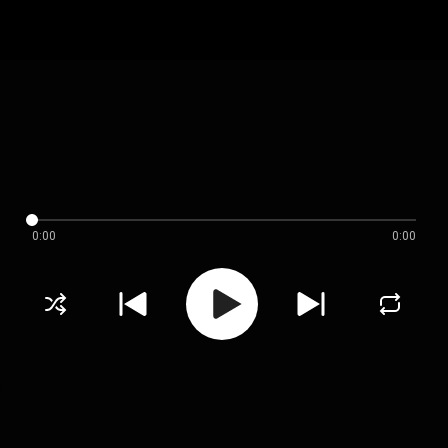
0:00
0:00