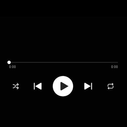
0:00
0:00