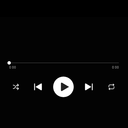
0:00
0:00