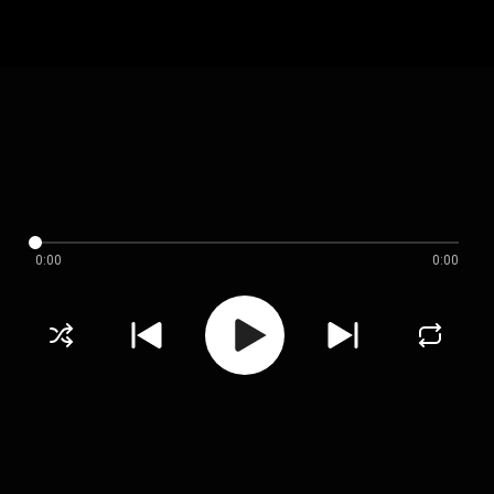
0:00
0:00