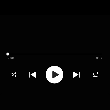
0:00
0:00