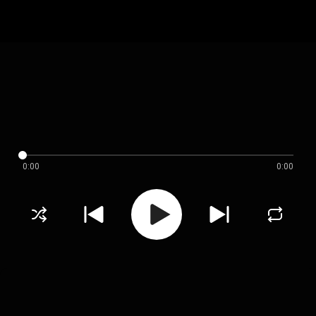
0:00
0:00