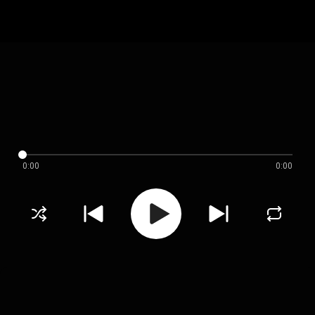
0:00
0:00