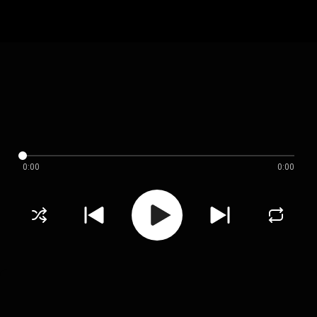
0:00
0:00