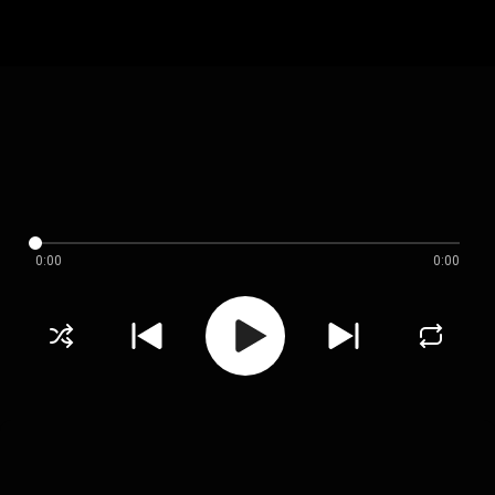
0:00
0:00