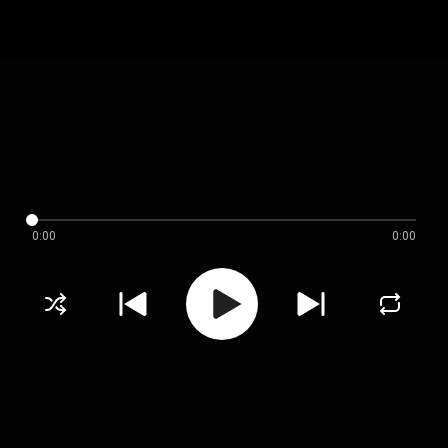
0:00
0:00