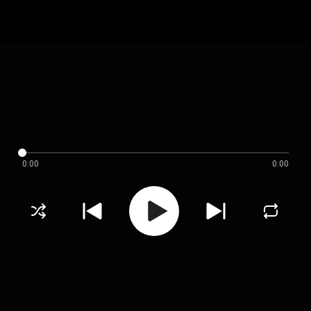
0:00
0:00