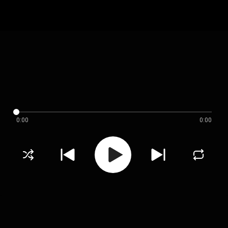
0:00
0:00