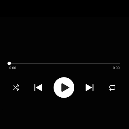
0:00
0:00