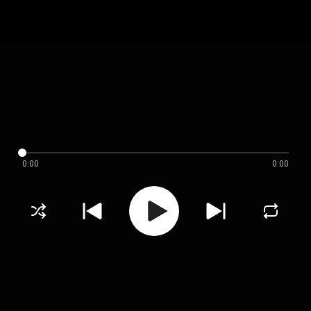
0:00
0:00