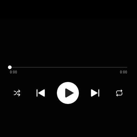
0:00
0:00