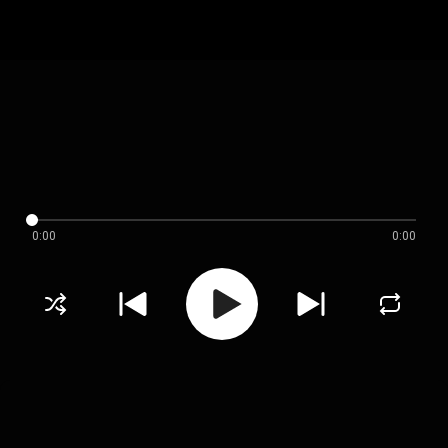
0:00
0:00