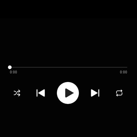
0:00
0:00