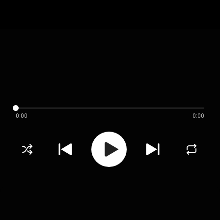
0:00
0:00