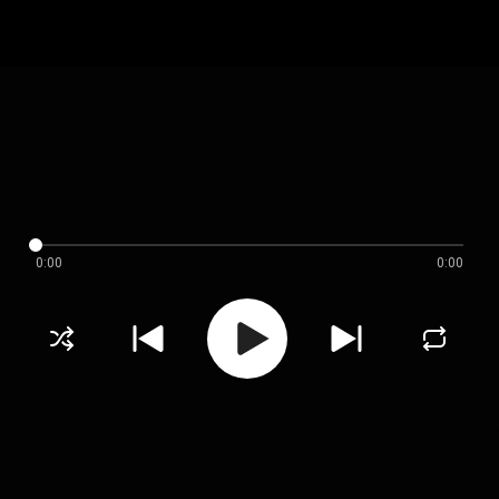
0:00
0:00