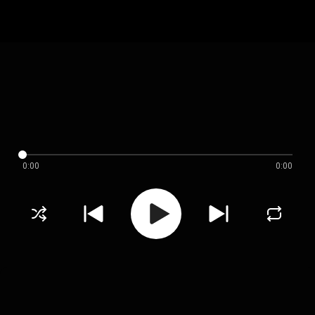
0:00
0:00