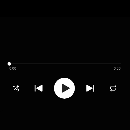
0:00
0:00