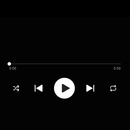
0:00
0:00