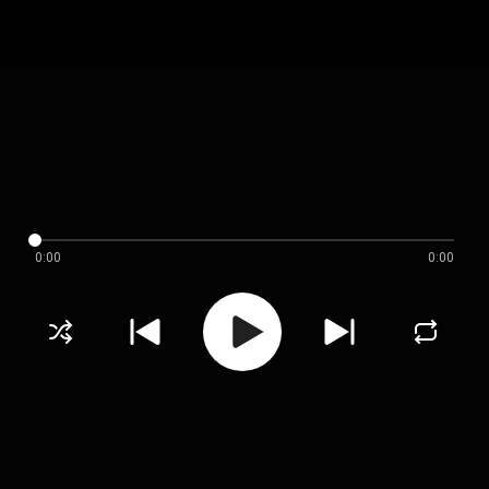
0:00
0:00