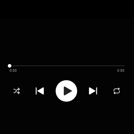
0:00
0:00