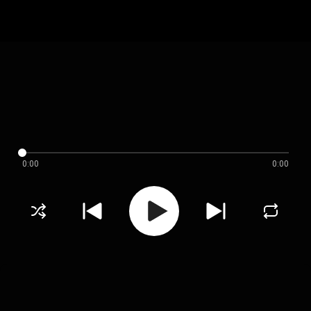
0:00
0:00