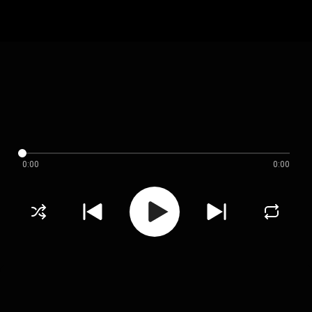
0:00
0:00