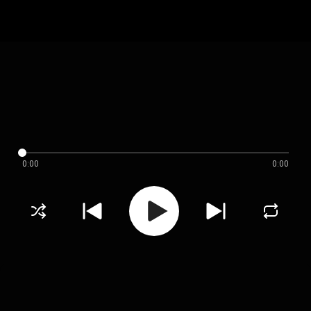
0:00
0:00