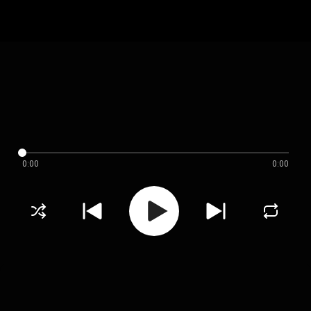
0:00
0:00